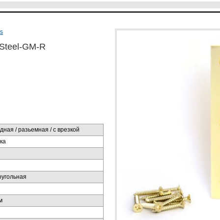
s
-Steel-GM-R
дная / разьемная / с врезкой
ка
угольная
м