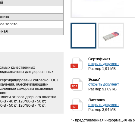
ый
аника
ое золото
чная
Сертификат
открыть документ
 самых качественных
Размер 1,91 MB
Предназначены для деревянных
Эскиз*
и сертифицированы согласно ГОСТ
 качения, обеспечивающими
открыть документ
Закаленные саморезы позволяют
Размер 91,09 kB
овке.
мости от веса дверного полотна:
Листовка
B - 40 кг, 120*80-B - 50 кг;
открыть документ
 - 50 кг, 120*80-B - 70 кг.
Размер 3,64 MB
* - представленная информация на э