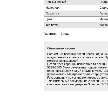
Левый/Правый
Прав
Материал
Сталь
Покрытие
Гальв
Цвет
Матов
Тип петли
Карто
Гарантия — 3 года
Описание серии
Разъемные врезные петли Apecs - одно из
предложений на рынке стальных петель. 
межкомнатных дверей.
Петли Apecs прошли испытания в России 
5088-2005. Укомплектованы подшипниками
плавность хода и долгий ресурс службы. 
использовать электроинструмент при устан
Рекомендации по установке петель в зависи
- максимальный вес двери на 2 петли: 100*70-
- максимальный вес двери на 3 петли: 100*70-B