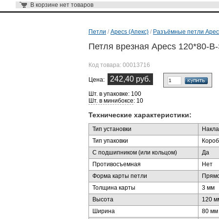
В корзине
нет товаров
Петли
/
Apecs (Апекс)
/
Разъёмные петли Apec
Петля врезная Apecs 120*80-B
Код товара:
00013716
242,40 руб.
Цена:
Шт. в упаковке: 100
Шт. в минибоксе
: 10
Технические характеристики:
Тип установки
Накла
Тип упаковки
Короб
С подшипником (или кольцом)
Да
Противосъемная
Нет
Форма карты петли
Прямо
Толщина карты
3 мм
Высота
120 м
Ширина
80 мм