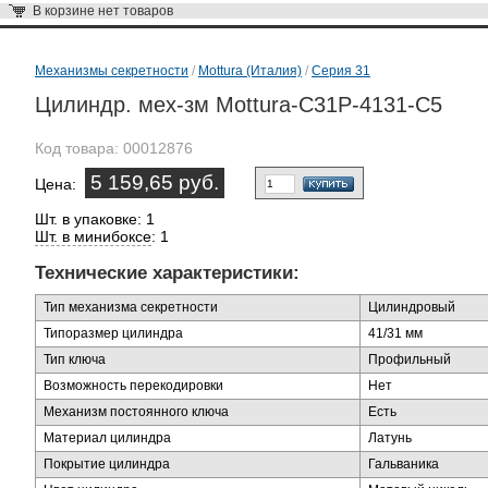
В корзине
нет товаров
Механизмы секретности
/
Mottura (Италия)
/
Серия 31
Цилиндр. мех-зм Mottura-C31P-4131-C5
Код товара:
00012876
5 159,65 руб.
Цена:
Шт. в упаковке: 1
Шт. в минибоксе
: 1
Технические характеристики:
Тип механизма секретности
Цилиндровый
Типоразмер цилиндра
41/31 мм
Тип ключа
Профильный
Возможность перекодировки
Нет
Механизм постоянного ключа
Есть
Материал цилиндра
Латунь
Покрытие цилиндра
Гальваника