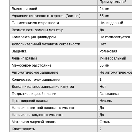
Прямоугольный
Вылет ригелей
24 мм
Удаление ключевого отверстия (Backset)
55 мм
Тип механизма секретности
Цилиндровый
Возможность замены мех.секр.
Да
Комплектация цилиндром
Не комплектуется
Дополнительный механизм секретности
Нет
Защелка
Роликовая
Левый/Правый
Универсальный
Межосевое расстояние
55 мм
Автоматическое запирание
Не автоматическо
Количество точек запирания
1
Дополнительное запирание изнутри
Нет
Покрытие лицевой планки
Гальваника
Цвет лицевой планки
Никель
Наличие ответной планки в комплекте
Да
Наличие накладок в комплекте
Да
Материал лицевой планки
Сталь
Класс защиты
2