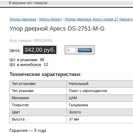
В корзине
нет товаров
Упоры дверные
/
Apecs (Апекс)
/
Упоры дверные Apecs серия 27 (магнит
Упор дверной Apecs DS-2751-M-G
Код товара:
00011694
342,00 руб.
Цена:
Шт. в упаковке: 96
Шт. в минибоксе
: 12
Технические характеристики:
Тип установки
Напольный
Тип упаковки
Пакет с европодвесом
Материал
ЦАМ
Покрытие
Гальваника
Цвет
Золото
Высота
37 мм
Гарантия — 3 года