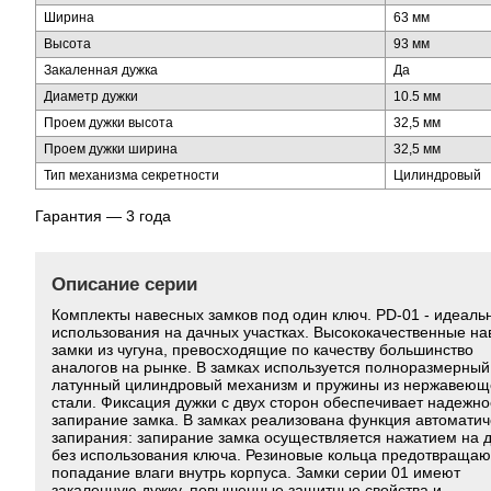
Ширина
63 мм
Высота
93 мм
Закаленная дужка
Да
Диаметр дужки
10.5 мм
Проем дужки высота
32,5 мм
Проем дужки ширина
32,5 мм
Тип механизма секретности
Цилиндровый
Гарантия — 3 года
Описание серии
Комплекты навесных замков под один ключ. PD-01 - идеаль
использования на дачных участках. Высококачественные н
замки из чугуна, превосходящие по качеству большинство
аналогов на рынке. В замках используется полноразмерный
латунный цилиндровый механизм и пружины из нержавеющ
стали. Фиксация дужки с двух сторон обеспечивает надежно
запирание замка. В замках реализована функция автоматич
запирания: запирание замка осуществляется нажатием на 
без использования ключа. Резиновые кольца предотвращаю
попадание влаги внутрь корпуса. Замки серии 01 имеют
закаленную дужку, повышенные защитные свойства и