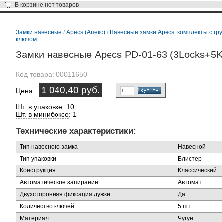
В корзине
нет товаров
Замки навесные
/
Apecs (Апекс)
/
Навесные замки Apecs: комплекты с гр
ключом
Замки навесные Apecs PD-01-63 (3Locks+5K
Код товара:
00011650
1 040,40 руб.
Цена:
Шт. в упаковке: 10
Шт. в минибоксе
: 1
Технические характеристики:
Тип навесного замка
Навесной
Тип упаковки
Блистер
Конструкция
Классический
Автоматическое запирание
Автомат
Двухсторонняя фиксация дужки
Да
Количество ключей
5 шт
Материал
Чугун