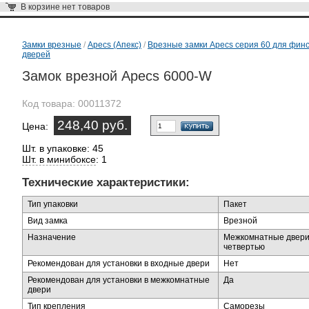
В корзине
нет товаров
Замки врезные
/
Apecs (Апекс)
/
Врезные замки Apecs серия 60 для фин
дверей
Замок врезной Apecs 6000-W
Код товара:
00011372
248,40 руб.
Цена:
Шт. в упаковке: 45
Шт. в минибоксе
: 1
Технические характеристики:
Тип упаковки
Пакет
Вид замка
Врезной
Назначение
Межкомнатные двери
четвертью
Рекомендован для установки в входные двери
Нет
Рекомендован для установки в межкомнатные
Да
двери
Тип крепления
Саморезы