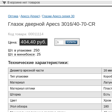
В корзине
нет товаров
Оптика
/
Apecs (Апекс)
/
Глазки Apecs серия 30
Глазок дверной Apecs 3016/40-70-CR
Код товара:
00011114
404,40 руб.
Цена:
Шт. в упаковке: 250
Шт. в минибоксе
: 25
Технические характеристики:
Диаметр врезной части
16 мм
Тип упаковки
Короб
Материал
Латун
Материал оптики
Пласт
Шторка
Есть
Цвет
Хром
Угол обзора
180