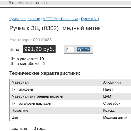
В корзине
нет товаров
Ручки раздельные
/
МЕТТЭМ, г.Балашиха
/
Ручки к ЗЩ
Ручка к ЗЩ (0302) "медный антик"
Код товара:
00010485
991,20 руб.
Цена:
Шт. в упаковке: 10
Шт. в минибоксе
: 1
Технические характеристики:
Материал
Алюминий
Тип упаковки
Пакет
Материал внутренней розетки
ЦАМ
Тип установки накладки
С резьбой
Покрытие
Краска
Цвет
Медный антик
Гарантия — 3 года